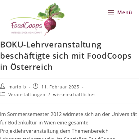
Zum
Inhalt
Menü
springen
BOKU-Lehrveranstaltung
beschäftigte sich mit FoodCoops
in Österreich
Beitrags-
Beitrag
mario_b
11. Februar 2025
Autor:
veröffentlicht:
Beitrags-
Veranstaltungen
/
wissenschaftliches
Kategorie:
Im Sommersemester 2012 widmete sich an der Universität
für Bodenkultur in Wien eine gesamte
Projektlehrveranstaltung dem Themenbereich