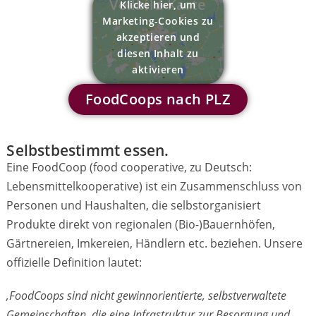
Vollbild-Karte
Klicke hier, um
Marketing-Cookies zu
akzeptieren und
diesen Inhalt zu
aktivieren
FoodCoops nach PLZ
Selbstbestimmt essen.
Eine FoodCoop (food cooperative, zu Deutsch:
Lebensmittelkooperative) ist ein Zusammenschluss von
Personen und Haushalten, die selbstorganisiert
Produkte direkt von regionalen (Bio-)Bauernhöfen,
Gärtnereien, Imkereien, Händlern etc. beziehen. Unsere
offizielle Definition lautet:
‚FoodCoops sind nicht gewinnorientierte, selbstverwaltete
Gemeinschaften, die eine Infrastruktur zur Besorgung und