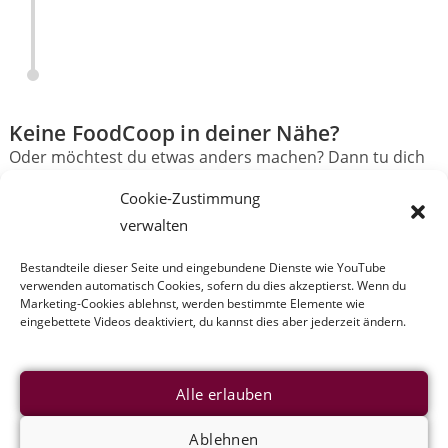
Keine FoodCoop in deiner Nähe?
Oder möchtest du etwas anders machen? Dann tu dich
mit Leuten aus deiner Umgebung zusammen. Wir
Cookie-Zustimmung
empfehlen einen Blick ins
Handbuch zum Gründen und
verwalten
Betreiben von FoodCoops
und beraten euch gerne.
Bestandteile dieser Seite und eingebundene Dienste wie YouTube
verwenden automatisch Cookies, sofern du dies akzeptierst. Wenn du
Wie gründe ich eine FoodCoop?
Marketing-Cookies ablehnst, werden bestimmte Elemente wie
eingebettete Videos deaktiviert, du kannst dies aber jederzeit ändern.
Alle erlauben
Ablehnen