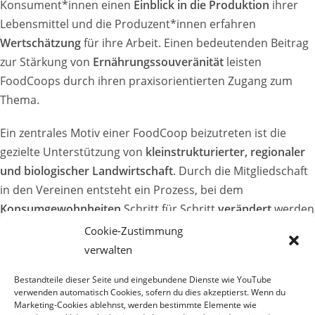
Konsument*innen einen
Einblick in die Produktion
ihrer
Lebensmittel und die Produzent*innen erfahren
Wertschätzung
für ihre Arbeit. Einen bedeutenden Beitrag
zur Stärkung von
Ernährungssouveränität
leisten
FoodCoops durch ihren praxisorientierten Zugang zum
Thema.
Ein zentrales Motiv einer FoodCoop beizutreten ist die
gezielte Unterstützung von
kleinstrukturierter, regionaler
und biologischer Landwirtschaft
. Durch die Mitgliedschaft
in den Vereinen entsteht ein Prozess, bei dem
Konsumgewohnheiten
Schritt für Schritt
verändert
werden
können und
Wissen gemeinsam gesammelt
wird. Denn
Cookie-Zustimmung
FoodCoops sind durch ihre Organisationsform nicht nur
verwalten
Lebensmittellager, sondern auch
sozialer Treffpunkt
. Die
Bestandteile dieser Seite und eingebundene Dienste wie YouTube
Mitglieder nehmen, neben den Lebensmitteln, auch
verwenden automatisch Cookies, sofern du dies akzeptierst. Wenn du
Informationen und Erfahrungen
mit nach Hause.
Marketing-Cookies ablehnst, werden bestimmte Elemente wie