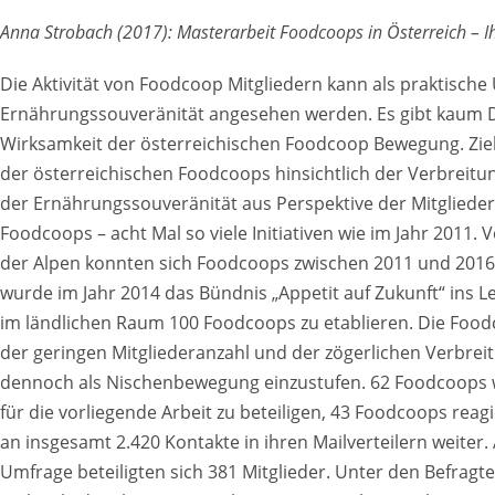
Anna Strobach (2017): Masterarbeit Foodcoops in Österreich – Ih
Die Aktivität von Foodcoop Mitgliedern kann als praktisc
Ernährungssouveränität angesehen werden. Es gibt kaum D
Wirksamkeit der österreichischen Foodcoop Bewegung. Ziel d
der österreichischen Foodcoops hinsichtlich der Verbreitu
der Ernährungssouveränität aus Perspektive der Mitglieder 
Foodcoops – acht Mal so viele Initiativen wie im Jahr 2011.
der Alpen konnten sich Foodcoops zwischen 2011 und 2016 
wurde im Jahr 2014 das Bündnis „Appetit auf Zukunft“ ins Le
im ländlichen Raum 100 Foodcoops zu etablieren. Die Food
der geringen Mitgliederanzahl und der zögerlichen Verbre
dennoch als Nischenbewegung einzustufen. 62 Foodcoops 
für die vorliegende Arbeit zu beteiligen, 43 Foodcoops reag
an insgesamt 2.420 Kontakte in ihren Mailverteilern weiter.
Umfrage beteiligten sich 381 Mitglieder. Unter den Befragte