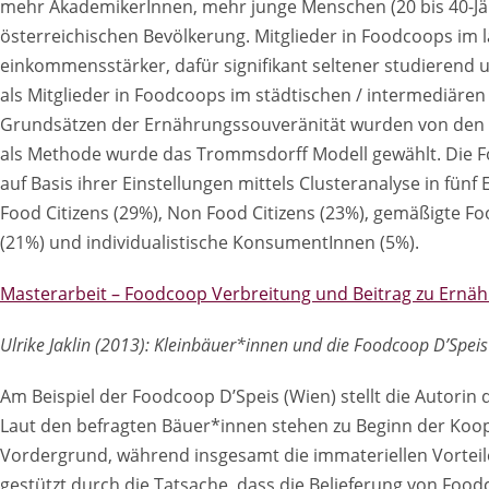
mehr AkademikerInnen, mehr junge Menschen (20 bis 40-Jäh
österreichischen Bevölkerung. Mitglieder in Foodcoops im lä
einkommensstärker, dafür signifikant seltener studierend u
als Mitglieder in Foodcoops im städtischen / intermediären
Grundsätzen der Ernährungssouveränität wurden von den 
als Methode wurde das Trommsdorff Modell gewählt. Die 
auf Basis ihrer Einstellungen mittels Clusteranalyse in fünf 
Food Citizens (29%), Non Food Citizens (23%), gemäßigte Fo
(21%) und individualistische KonsumentInnen (5%).
Masterarbeit – Foodcoop Verbreitung und Beitrag zu Ernä
Ulrike Jaklin (2013): Kleinbäuer*innen und die Foodcoop D’Spei
Am Beispiel der Foodcoop D’Speis (Wien) stellt die Autori
Laut den befragten Bäuer*innen stehen zu Beginn der Ko
Vordergrund, während insgesamt die immateriellen Vorteil
gestützt durch die Tatsache, dass die Belieferung von Fo