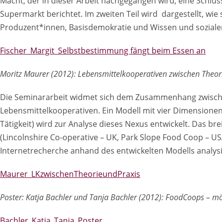
Macht, der in dieser Arbeit nachgegangen wird, eine Sch
Supermarkt berichtet. Im zweiten Teil wird dargestellt, wie
Produzent*innen, Basisdemokratie und Wissen und soziale
Fischer_Margit_Selbstbestimmung fängt beim Essen an
Moritz Maurer (2012): Lebensmittelkooperativen zwischen Theori
Die Seminararbeit widmet sich dem Zusammenhang zwischen 
Lebensmittelkooperativen. Ein Modell mit vier Dimensionen
Tätigkeit) wird zur Analyse dieses Nexus entwickelt. Das 
(Lincolnshire Co-operative – UK, Park Slope Food Coop – US
Internetrecherche anhand des entwickelten Modells analysi
Maurer_LKzwischenTheorieundPraxis
Poster: Katja Bachler und Tanja Bachler (2012): FoodCoops – mö
Bachler_Katja_Tanja_Poster