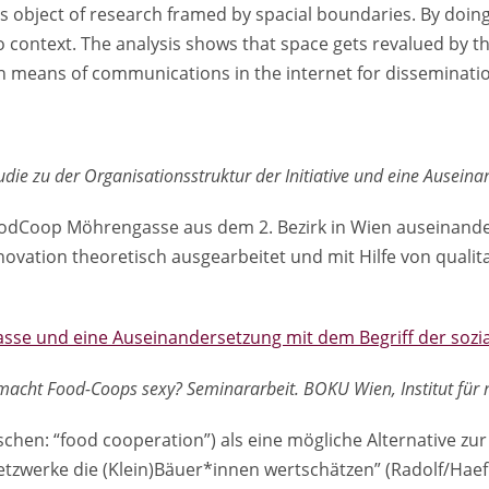
ls as object of research framed by spacial boundaries. By doi
o context. The analysis shows that space gets revalued by t
rn means of communications in the internet for disseminatio
die zu der Organisationsstruktur der Initiative und eine Auseina
FoodCoop Möhrengasse aus dem 2. Bezirk in Wien auseinander
nnovation theoretisch ausgearbeitet und mit Hilfe von quali
sse und eine Auseinandersetzung mit dem Begriff der sozia
 macht Food-Coops sexy? Seminararbeit. BOKU Wien, Institut für 
hen: “food cooperation”) als eine mögliche Alternative zu
etzwerke die (Klein)Bäuer*innen wertschätzen” (Radolf/Hae