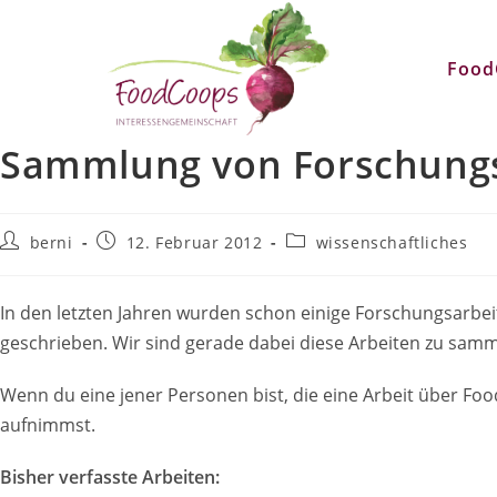
Zum
Inhalt
Food
springen
Sammlung von Forschungsa
Beitrags-
Beitrag
Beitrags-
berni
12. Februar 2012
wissenschaftliches
Autor:
veröffentlicht:
Kategorie:
In den letzten Jahren wurden schon einige Forschungsarbe
geschrieben. Wir sind gerade dabei diese Arbeiten zu samme
Wenn du eine jener Personen bist, die eine Arbeit über Fo
aufnimmst.
Bisher verfasste Arbeiten: