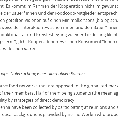
cht. Es kommt im Rahmen der Kooperation nicht im gewün
 der Bäuer*innen und der Foodcoop-Mitglieder entsprech
n geteilten Visionen auf einen Minimalkonsens (biologisch,
weise der Interaktion zwischen ihnen und den Bäuer*innen
uktqualität und Preisfestlegung zu einer Förderung kleinbä
oops ermöglicht Kooperationen zwischen Konsument*innen 
erwirklichen wären.
oops. Untersuchung eines alternativen Raumes.
tive food networks that are opposed to the globalized mark
f their members. Half of them being students (the mean age i
ility by strategies of direct democracy.
ienna have been collected by participating at reunions and
oretical background is provided by Benno Werlen who propo