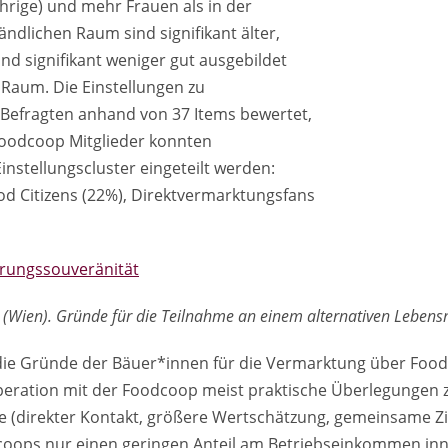
rige) und mehr Frauen als in der
ndlichen Raum sind signifikant älter,
nd signifikant weniger gut ausgebildet
 Raum. Die Einstellungen zu
Befragten anhand von 37 Items bewertet,
Foodcoop Mitglieder konnten
Einstellungscluster eingeteilt werden:
od Citizens (22%), Direktvermarktungsfans
hrungssouveränität
s (Wien). Gründe für die Teilnahme an einem alternativen Lebens
n die Gründe der Bäuer*innen für die Vermarktung über Foo
operation mit der Foodcoop meist praktische Überlegunge
e (direkter Kontakt, größere Wertschätzung, gemeinsame Zi
odcoops nur einen geringen Anteil am Betriebseinkommen i