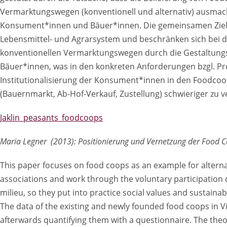
Vermarktungswegen (konventionell und alternativ) ausma
Konsument*innen und Bäuer*innen. Die gemeinsamen Ziele
Lebensmittel- und Agrarsystem und beschränken sich bei de
konventionellen Vermarktungswegen durch die Gestaltungs
Bäuer*innen, was in den konkreten Anforderungen bzgl. Prod
Institutionalisierung der Konsument*innen in den Foodc
(Bauernmarkt, Ab-Hof-Verkauf, Zustellung) schwieriger zu v
Jaklin_peasants_foodcoops
Maria Legner (2013): Positionierung und Vernetzung der Food C
This paper focuses on food coops as an example for alterna
associations and work through the voluntary participation o
milieu, so they put into practice social values and sustainab
The data of the existing and newly founded food coops in V
afterwards quantifying them with a questionnaire. The the