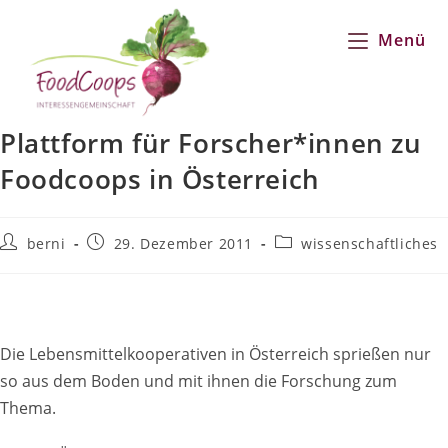
Zum
Inhalt
Menü
springen
Plattform für Forscher*innen zu
Foodcoops in Österreich
Beitrags-
Beitrag
Beitrags-
berni
29. Dezember 2011
wissenschaftliches
Autor:
veröffentlicht:
Kategorie:
Die Lebensmittelkooperativen in Österreich sprießen nur
so aus dem Boden und mit ihnen die Forschung zum
Thema.