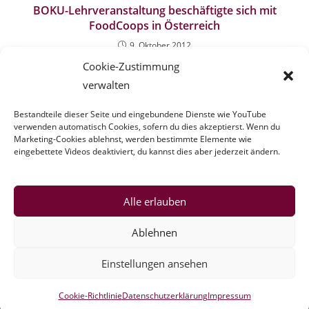
BOKU-Lehrveranstaltung beschäftigte sich mit
FoodCoops in Österreich
9. Oktober 2012
Cookie-Zustimmung
verwalten
Plattform für Forscher*innen zu Foodcoops in
Österreich
Bestandteile dieser Seite und eingebundene Dienste wie YouTube
verwenden automatisch Cookies, sofern du dies akzeptierst. Wenn du
11. Februar 2025
Marketing-Cookies ablehnst, werden bestimmte Elemente wie
eingebettete Videos deaktiviert, du kannst dies aber jederzeit ändern.
Alle erlauben
Ablehnen
Einstellungen ansehen
Cookie-Richtlinie
Datenschutzerklärung
Impressum
Copyright IG FoodCoops -
Datenschutz
-
Impressum