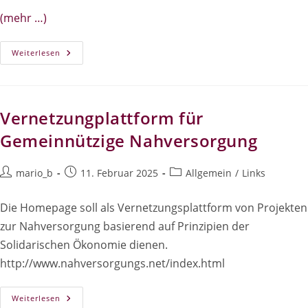
(mehr …)
Pressespiegel
Weiterlesen
Vernetzungplattform für
Gemeinnützige Nahversorgung
Beitrags-
Beitrag
Beitrags-
mario_b
11. Februar 2025
Allgemein
/
Links
Autor:
veröffentlicht:
Kategorie:
Die Homepage soll als Vernetzungsplattform von Projekten
zur Nahversorgung basierend auf Prinzipien der
Solidarischen Ökonomie dienen.
http://www.nahversorgungs.net/index.html
Vernetzungplattform
Weiterlesen
Für