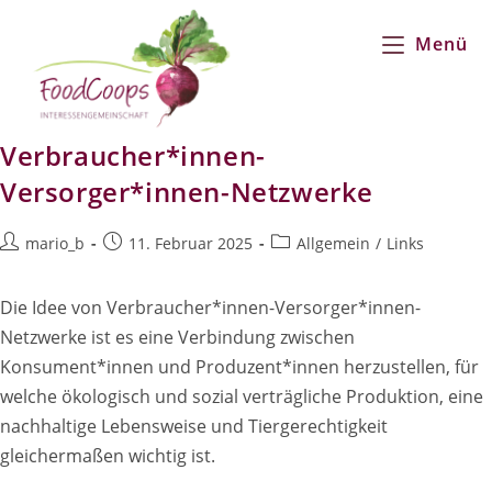
Zum
Inhalt
Menü
springen
Verbraucher*innen-
Versorger*innen-Netzwerke
Beitrags-
Beitrag
Beitrags-
mario_b
11. Februar 2025
Allgemein
/
Links
Autor:
veröffentlicht:
Kategorie:
Die Idee von Verbraucher*innen-Versorger*innen-
Netzwerke ist es eine Verbindung zwischen
Konsument*innen und Produzent*innen herzustellen, für
welche ökologisch und sozial verträgliche Produktion, eine
nachhaltige Lebensweise und Tiergerechtigkeit
gleichermaßen wichtig ist.