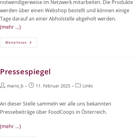
notwendigerweise im Netzwerk mitarbeiten. Die Produkte
werden über einen Webshop bestellt und können einige
Tage darauf an einer Abholstelle abgeholt werden.
(mehr …)
Verbraucher*innen-
Weiterlesen
Versorger*innen-
Netzwerke
Pressespiegel
Beitrags-
Beitrag
Beitrags-
mario_b
11. Februar 2025
Links
Autor:
veröffentlicht:
Kategorie:
An dieser Stelle sammeln wir alle uns bekannten
Pressebeiträge über FoodCoops in Österreich.
(mehr …)