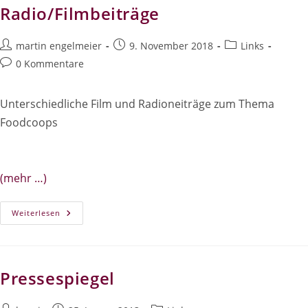
Radio/Filmbeiträge
Beitrags-
Beitrag
Beitrags-
martin engelmeier
9. November 2018
Links
Autor:
veröffentlicht:
Kategorie:
Beitrags-
0 Kommentare
Kommentare:
Unterschiedliche Film und Radioneiträge zum Thema
Foodcoops
(mehr …)
Radio/Filmbeiträge
Weiterlesen
Pressespiegel