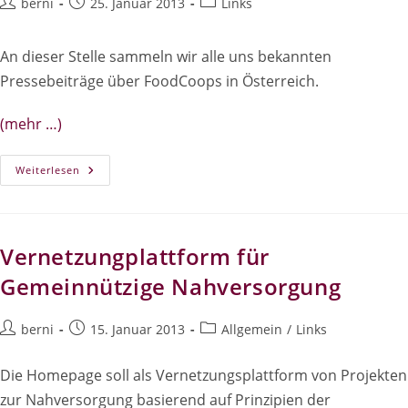
Beitrags-
Beitrag
Beitrags-
berni
25. Januar 2013
Links
Autor:
veröffentlicht:
Kategorie:
An dieser Stelle sammeln wir alle uns bekannten
Pressebeiträge über FoodCoops in Österreich.
(mehr …)
Pressespiegel
Weiterlesen
Vernetzungplattform für
Gemeinnützige Nahversorgung
Beitrags-
Beitrag
Beitrags-
berni
15. Januar 2013
Allgemein
/
Links
Autor:
veröffentlicht:
Kategorie:
Die Homepage soll als Vernetzungsplattform von Projekten
zur Nahversorgung basierend auf Prinzipien der