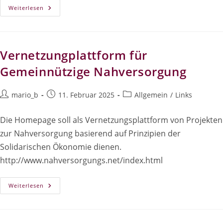
Pressespiegel
Weiterlesen
Vernetzungplattform für
Gemeinnützige Nahversorgung
Beitrags-
Beitrag
Beitrags-
mario_b
11. Februar 2025
Allgemein
/
Links
Autor:
veröffentlicht:
Kategorie:
Die Homepage soll als Vernetzungsplattform von Projekten
zur Nahversorgung basierend auf Prinzipien der
Solidarischen Ökonomie dienen.
http://www.nahversorgungs.net/index.html
Vernetzungplattform
Weiterlesen
Für
Gemeinnützige
Nahversorgung