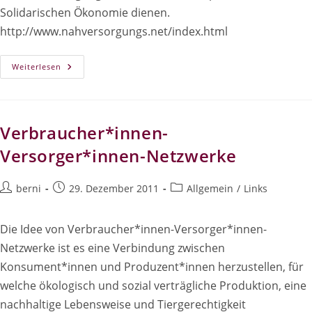
Solidarischen Ökonomie dienen.
http://www.nahversorgungs.net/index.html
Vernetzungplattform
Weiterlesen
Für
Gemeinnützige
Nahversorgung
Verbraucher*innen-
Versorger*innen-Netzwerke
Beitrags-
Beitrag
Beitrags-
berni
29. Dezember 2011
Allgemein
/
Links
Autor:
veröffentlicht:
Kategorie:
Die Idee von Verbraucher*innen-Versorger*innen-
Netzwerke ist es eine Verbindung zwischen
Konsument*innen und Produzent*innen herzustellen, für
welche ökologisch und sozial verträgliche Produktion, eine
nachhaltige Lebensweise und Tiergerechtigkeit