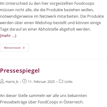
Im Unterschied zu den hier vorgestellten Foodcoops
müssen nicht alle, die die Produkte beziehen wollen,
notwendigerweise im Netzwerk mitarbeiten. Die Produkte
werden über einen Webshop bestellt und können einige
Tage darauf an einer Abholstelle abgeholt werden.
(mehr …)
Verbraucher*innen-
Weiterlesen
Versorger*innen-
Netzwerke
Pressespiegel
Beitrags-
Beitrag
Beitrags-
mario_b
11. Februar 2025
Links
Autor:
veröffentlicht:
Kategorie:
An dieser Stelle sammeln wir alle uns bekannten
Pressebeiträge über FoodCoops in Österreich.