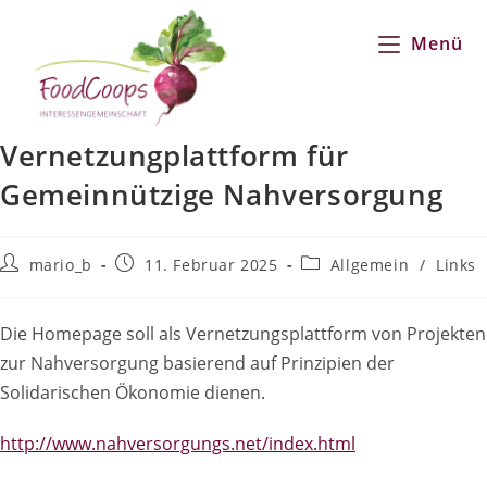
Zum
Inhalt
Menü
springen
Vernetzungplattform für
Gemeinnützige Nahversorgung
Beitrags-
Beitrag
Beitrags-
mario_b
11. Februar 2025
Allgemein
/
Links
Autor:
veröffentlicht:
Kategorie:
Die Homepage soll als Vernetzungsplattform von Projekten
zur Nahversorgung basierend auf Prinzipien der
Solidarischen Ökonomie dienen.
http://www.nahversorgungs.net/index.html