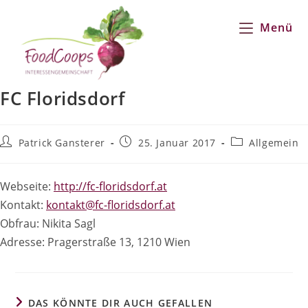
Zum
Inhalt
Menü
springen
FC Floridsdorf
Beitrags-
Beitrag
Beitrags-
Patrick Gansterer
25. Januar 2017
Allgemein
Autor:
veröffentlicht:
Kategorie:
Webseite:
http://fc-floridsdorf.at
Kontakt:
kontakt@fc-floridsdorf.at
Obfrau: Nikita Sagl
Adresse: Pragerstraße 13, 1210 Wien
DAS KÖNNTE DIR AUCH GEFALLEN