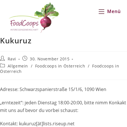
Zum
Inhalt
Menü
springen
Kukuruz
Beitrags-
Beitrag
Ravi
30. November 2015
Autor:
veröffentlicht:
Beitrags-
Allgemein
/
Foodcoops in Österreich
/
Foodcoops in
Kategorie:
Österreich
Adresse: Schwarzspanierstraße 15/1/6, 1090 Wien
„erntezeit“: jeden Dienstag 18:00-20:00, bitte nimm Konkakt
mit uns auf bevor du vorbei schaust:
Kontakt: kukuruz[ät]lists.riseup.net