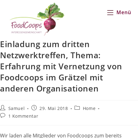
Zum
Inhalt
Menü
springen
Einladung zum dritten
Netzwerktreffen, Thema:
Erfahrung mit Vernetzung von
Foodcoops im Grätzel mit
anderen Organisationen
Beitrags-
Beitrag
Beitrags-
Samuel
29. Mai 2018
Home
Autor:
veröffentlicht:
Kategorie:
Beitrags-
1 Kommentar
Kommentare:
Wir laden alle Mitglieder von Foodcoops zum bereits