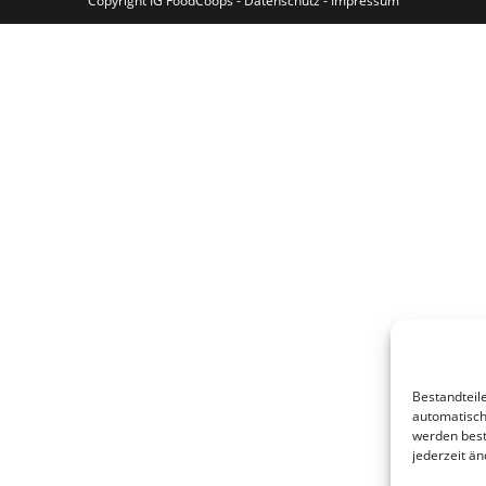
Copyright IG FoodCoops -
Datenschutz
-
Impressum
Bestandteil
automatisch
werden best
jederzeit än