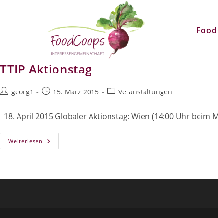
Zum
Inhalt
Food
springen
TTIP Aktionstag
Beitrags-
Beitrag
Beitrags-
georg1
15. März 2015
Veranstaltungen
Autor:
veröffentlicht:
Kategorie:
18. April 2015 Globaler Aktionstag: Wien (14:00 Uhr beim
TTIP
Weiterlesen
Aktionstag