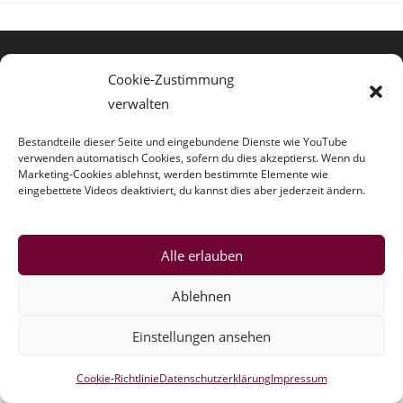
Das
Und
Warum
Ist
Das
Für
Cookie-Zustimmung
Mich
Von
verwalten
Belang?
Bestandteile dieser Seite und eingebundene Dienste wie YouTube
verwenden automatisch Cookies, sofern du dies akzeptierst. Wenn du
Marketing-Cookies ablehnst, werden bestimmte Elemente wie
eingebettete Videos deaktiviert, du kannst dies aber jederzeit ändern.
Copyright IG FoodCoops -
Datenschutz
-
Impressum
Alle erlauben
Ablehnen
Einstellungen ansehen
Cookie-Richtlinie
Datenschutzerklärung
Impressum