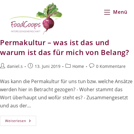
Zum
Inhalt
Menü
springen
Permakultur – was ist das und
warum ist das für mich von Belang?
Beitrags-
Beitrag
Beitrags-
Beitrags-
daniel.s
13. Juni 2019
Home
0 Kommentare
Autor:
veröffentlicht:
Kategorie:
Kommentare:
Was kann die Permakultur für uns tun bzw. welche Ansätze
werden hier in Betracht gezogen? - Woher stammt das
Wort überhaupt und wofür steht es? - Zusammengesetzt
und aus der…
Permakultur
Weiterlesen
–
Was
Ist