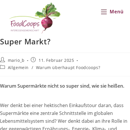
Zum
Inhalt
Menü
springen
Super Markt?
Beitrags-
Beitrag
mario_b
11. Februar 2025
Autor:
veröffentlicht:
Beitrags-
Allgemein
/
Warum überhaupt Foodcoops?
Kategorie:
Warum Supermärkte nicht so super sind, wie sie heißen.
Wer denkt bei einer hektischen Einkaufstour daran, dass
Supermärkte eine zentrale Schnittstelle im globalen
Lebensmittelsystem sind? Wer denkt dabei an ihre Rolle in
der gegenwärtigen Ernährungs-, Energie-, Klima-, und