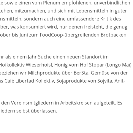
ukte sowie einen vom Plenum empfohlenen, unverbindlichen
bestehen, mitzumachen, und sich mit Lebensmitteln in guter
bensmitteln, sondern auch eine umfassendere Kritik des
er, was konsumiert wird, nur denen freisteht, die genug
ktober bis Juni zum FoodCoop-übergreifenden Brotbacken
hr als einem Jahr Suche einen neuen Standort im
Hofkollektiv Wieserhoisl, Honig vom Hof Stopar (Longo Maï)
beziehen wir Milchprodukte über BerSta, Gemüse von der
Café Libertad Kollektiv, Sojaprodukte von Sojvita, Anit-
n Vereinsmitgliedern in Arbeitskreisen aufgeteilt. Es
liedern selbst überlassen.