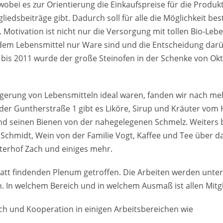
obei es zur Orientierung die Einkaufspreise für die Prod
tgliedsbeiträge gibt. Dadurch soll für alle die Möglichkeit 
. Motivation ist nicht nur die Versorgung mit tollen Bio-Le
dem Lebensmittel nur Ware sind und die Entscheidung darüb
 bis 2011 wurde der große Steinofen in der Schenke von O
agerung von Lebensmitteln ideal waren, fanden wir nach me
 der Guntherstraße 1 gibt es Liköre, Sirup und Kräuter vom 
nd seinen Bienen von der nahegelegenen Schmelz. Weiters 
chmidt, Wein von der Familie Vogt, Kaffee und Tee über das 
terhof Zach und einiges mehr.
 findenden Plenum getroffen. Die Arbeiten werden unter de
en. In welchem Bereich und in welchem Ausmaß ist allen Mitg
h und Kooperation in einigen Arbeitsbereichen wie