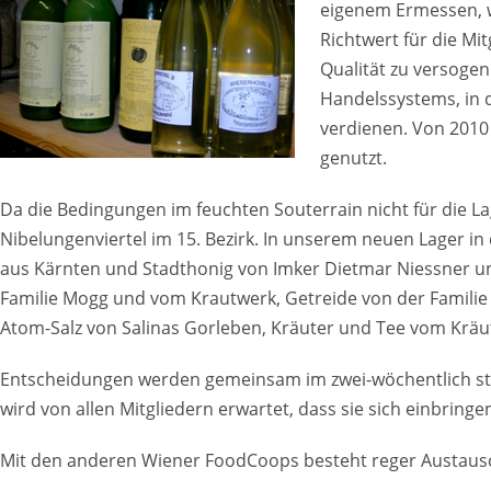
eigenem Ermessen, w
Richtwert für die Mi
Qualität zu versogen
Handelssystems, in 
verdienen. Von 2010
genutzt.
Da die Bedingungen im feuchten Souterrain nicht für die L
Nibelungenviertel im 15. Bezirk. In unserem neuen Lager in
aus Kärnten und Stadthonig von Imker Dietmar Niessner u
Familie Mogg und vom Krautwerk, Getreide von der Familie S
Atom-Salz von Salinas Gorleben, Kräuter und Tee vom Kräu
Entscheidungen werden gemeinsam im zwei-wöchentlich statt
wird von allen Mitgliedern erwartet, dass sie sich einbring
Mit den anderen Wiener FoodCoops besteht reger Austausc