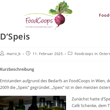
Zum
Inhalt
Food
springen
D’Speis
Beitrags-
Beitrag
Beitrags-
mario_b
11. Februar 2025
Foodcoops in Öster
Autor:
veröffentlicht:
Kategorie:
Kurzbeschreibung
Entstanden aufgrund des Bedarfs an FoodCoops in Wien, 
2009 die „Speis“ gegründet. „Speis“ ist in den meisten öste
Zunächst hatte d’Sp
Café Schenke, dem Th