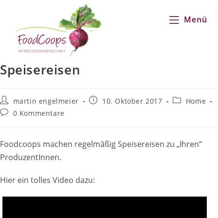
Zum
Inhalt
Menü
springen
Speisereisen
Beitrags-
Beitrag
Beitrags-
martin engelmeier
10. Oktober 2017
Home
Autor:
veröffentlicht:
Kategorie:
Beitrags-
0 Kommentare
Kommentare:
Foodcoops machen regelmäßig Speisereisen zu „Ihren“
ProduzentInnen.
Hier ein tolles Video dazu: