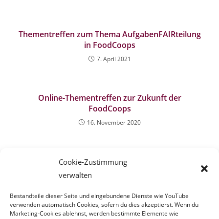
Thementreffen zum Thema AufgabenFAIRteilung
in FoodCoops
7. April 2021
Online-Thementreffen zur Zukunft der
FoodCoops
16. November 2020
Cookie-Zustimmung
verwalten
Schreibe einen Kommentar
Bestandteile dieser Seite und eingebundene Dienste wie YouTube
Du musst
angemeldet
sein, um einen Kommentar
verwenden automatisch Cookies, sofern du dies akzeptierst. Wenn du
abgeben zu können.
Marketing-Cookies ablehnst, werden bestimmte Elemente wie