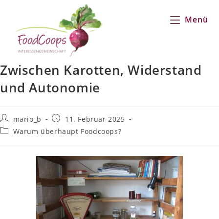
Zum
Inhalt
Menü
springen
Zwischen Karotten, Widerstand
und Autonomie
Beitrags-
Beitrag
mario_b
11. Februar 2025
Autor:
veröffentlicht:
Beitrags-
Warum überhaupt Foodcoops?
Kategorie: