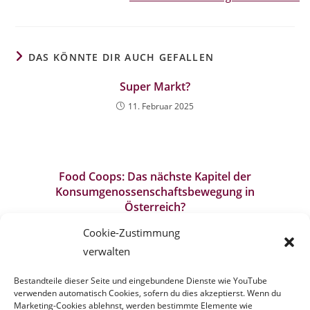
DAS KÖNNTE DIR AUCH GEFALLEN
Super Markt?
11. Februar 2025
Food Coops: Das nächste Kapitel der
Konsumgenossenschaftsbewegung in
Österreich?
11. Februar 2025
Cookie-Zustimmung
verwalten
Food Coops: Das nächste Kapitel der
Konsumgenossenschaftsbewegung in
Bestandteile dieser Seite und eingebundene Dienste wie YouTube
verwenden automatisch Cookies, sofern du dies akzeptierst. Wenn du
Österreich?
Marketing-Cookies ablehnst, werden bestimmte Elemente wie