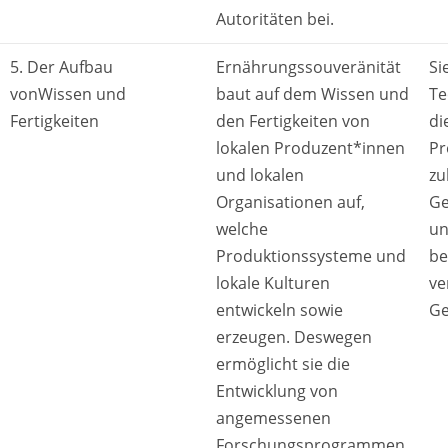
Autoritäten bei.
5. Der Aufbau
Ernährungssouveränität
Si
vonWissen und
baut auf dem Wissen und
Te
Fertigkeiten
den Fertigkeiten von
di
lokalen Produzent*innen
Pr
und lokalen
zu
Organisationen auf,
Ge
welche
un
Produktionssysteme und
be
lokale Kulturen
ve
entwickeln sowie
Ge
erzeugen. Deswegen
ermöglicht sie die
Entwicklung von
angemessenen
Forschungsprogrammen,