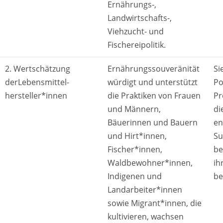
Ernährungs-,
Landwirtschafts-,
Viehzucht- und
Fischereipolitik.
2. Wertschätzung
Ernährungssouveränität
Si
derLebensmittel-
würdigt und unterstützt
Po
hersteller*innen
die Praktiken von Frauen
Pr
und Männern,
di
Bäuerinnen und Bauern
en
und Hirt*innen,
Su
Fischer*innen,
be
Waldbewohner*innen,
ih
Indigenen und
be
Landarbeiter*innen
sowie Migrant*innen, die
kultivieren, wachsen