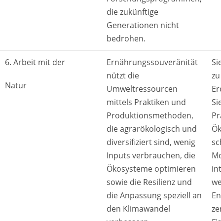
die zukünftige
Generationen nicht
bedrohen.
6. Arbeit mit der
Ernährungssouveränität
Si
nützt die
zu
Natur
Umweltressourcen
Er
mittels Praktiken und
Si
Produktionsmethoden,
Pr
die agrarökologisch und
Ök
diversifiziert sind, wenig
sc
Inputs verbrauchen, die
Mo
Ökosysteme optimieren
in
sowie die Resilienz und
we
die Anpassung speziell an
En
den Klimawandel
ze