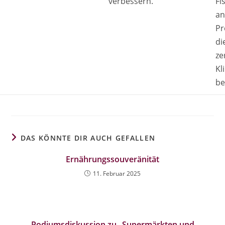
verbessern.
Fi
an
Pr
di
ze
Kl
be
DAS KÖNNTE DIR AUCH GEFALLEN
Ernährungssouveränität
11. Februar 2025
Podiumsdiskussion zu „Supermärkten und