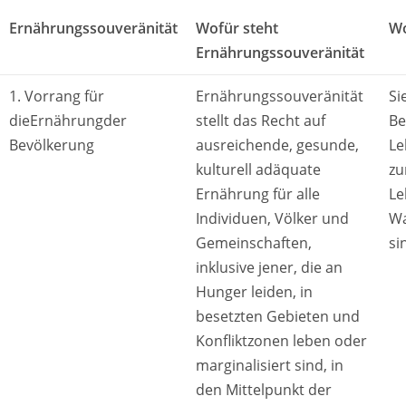
Ernährungssouveränität
Wofür steht
Wo
Ernährungssouveränität
1. Vorrang für
Ernährungssouveränität
Si
dieErnährungder
stellt das Recht auf
Be
Bevölkerung
ausreichende, gesunde,
Le
kulturell adäquate
zu
Ernährung für alle
Le
Individuen, Völker und
Wa
Gemeinschaften,
si
inklusive jener, die an
Hunger leiden, in
besetzten Gebieten und
Konfliktzonen leben oder
marginalisiert sind, in
den Mittelpunkt der