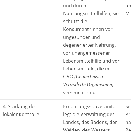
und durch
un
Nahrungsmittelhilfen, sie
Ma
schützt die
Konsument*innen vor
ungesunder und
degenerierter Nahrung,
vor unangemessener
Lebensmittelhilfe und vor
Lebensmitteln, die mit
GVO
(Gentechnisch
Veränderte Organismen)
verseucht sind.
4. Stärkung der
Ernährungssouveränität
Si
lokalenKontrolle
legt die Verwaltung des
Pr
Landes, des Bodens, der
na
Weiden, des Wassers,
Re