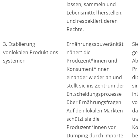
lassen, sammeln und
Lebensmittel herstellen,
und respektiert deren
Rechte.
3. Etablierung
Ernährungssouveränität
Si
vonlokalen Produktions-
nähert die
ge
systemen
Produzent*innen und
A
Konsument*innen
Pr
einander wieder an und
di
stellt sie ins Zentrum der
si
Entscheidungsprozesse
in
über Ernährungsfragen.
vo
Auf den lokalen Märkten
da
schützt sie die
tr
Produzent*innen vor
Ko
Dumping durch Importe
be